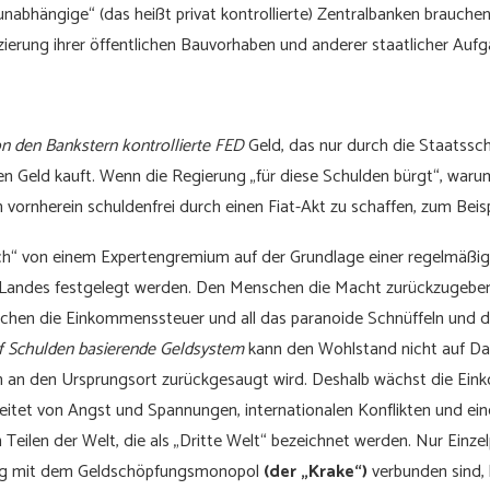
unabhängige“ (das heißt privat kontrollierte) Zentralbanken brauche
zierung ihrer öffentlichen Bauvorhaben und anderer staatlicher Aufg
n den Bankstern kontrollierte FED
Geld, das nur durch die Staatssch
 Geld kauft. Wenn die Regierung „für diese Schulden bürgt“, warum
on vornherein schuldenfrei durch einen Fiat-Akt zu schaffen, zum Beis
ich“ von einem Expertengremium auf der Grundlage einer regelmäßi
 Landes festgelegt werden. Den Menschen die Macht zurückzugeben
ichen die Einkommenssteuer und all das paranoide Schnüffeln und 
f Schulden basierende Geldsystem
kann den Wohlstand nicht auf Daue
n an den Ursprungsort zurückgesaugt wird. Deshalb wächst die Ein
itet von Angst und Spannungen, internationalen Konflikten und ei
 Teilen der Welt, die als „Dritte Welt“ bezeichnet werden. Nur Einz
 eng mit dem Geldschöpfungsmonopol
(der „Krake“)
verbunden sind, 