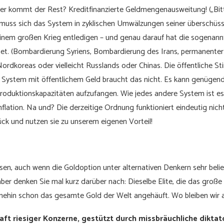
r kommt der Rest? Kreditfinanzierte Geldmengenausweitung! („Bitt
h muss sich das System in zyklischen Umwälzungen seiner überschüs
inem großen Krieg entledigen – und genau darauf hat die sogenannte
itet. (Bombardierung Syriens, Bombardierung des Irans, permanent
ordkoreas oder vielleicht Russlands oder Chinas. Die öffentliche S
in System mit öffentlichem Geld braucht das nicht. Es kann genügend
Produktionskapazitäten aufzufangen. Wie jedes andere System ist es 
flation. Na und? Die derzeitige Ordnung funktioniert eindeutig nich
ück und nutzen sie zu unserem eigenen Vorteil!
sen, auch wenn die Goldoption unter alternativen Denkern sehr beliebt 
ber denken Sie mal kurz darüber nach: Dieselbe Elite, die das groß
hnehin schon das gesamte Gold der Welt angehäuft. Wo bleiben wir 
aft riesiger Konzerne, gestützt durch missbräuchliche dikta