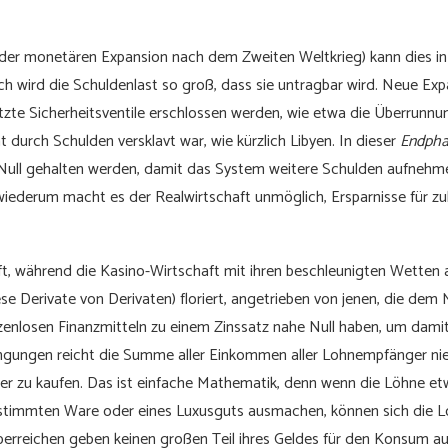
e der monetären Expansion nach dem Zweiten Weltkrieg) kann dies in
lich wird die Schuldenlast so groß, dass sie untragbar wird. Neue E
tzte Sicherheitsventile erschlossen werden, wie etwa die Überrunn
 durch Schulden versklavt war, wie kürzlich Libyen. In dieser
Endpha
Null gehalten werden, damit das System weitere Schulden aufnehme
ederum macht es der Realwirtschaft unmöglich, Ersparnisse für zuk
t, während die Kasino-Wirtschaft mit ihren beschleunigten Wetten 
se Derivate von Derivaten) floriert, angetrieben von jenen, die dem
enlosen Finanzmitteln zu einem Zinssatz nahe Null haben, um damit
gungen reicht die Summe aller Einkommen aller Lohnempfänger niema
er zu kaufen. Das ist einfache Mathematik, denn wenn die Löhne et
stimmten Ware oder eines Luxusguts ausmachen, können sich die L
perreichen geben keinen großen Teil ihres Geldes für den Konsum au