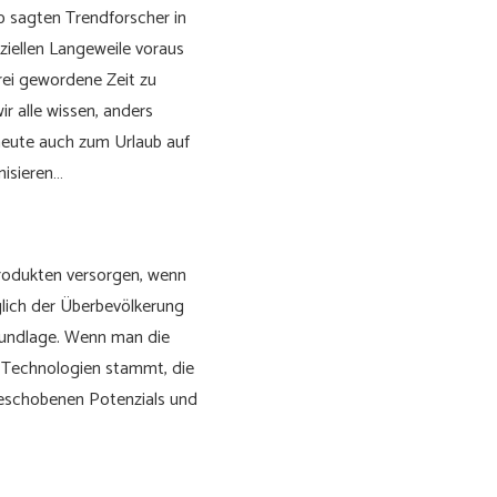
lb sagten Trendforscher in
ziellen Langeweile voraus
frei gewordene Zeit zu
ir alle wissen, anders
heute auch zum Urlaub auf
nisieren…
rodukten versorgen, wenn
lich der Überbevölkerung
rundlage. Wenn man die
er Technologien stammt, die
fgeschobenen Potenzials und