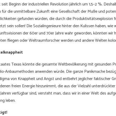
 seit Beginn der industriellen Revolution jährlich um 1,5–2 %. Desha
 für die unmittelbare Zukunft eine Gesellschaft der Muße und poten
glichkeiten gefunden würden, die durch die Produktivitätsexplosion 
etzt sein sollen! Die Sozialingenieure hinter den Kulissen haben, wie w
unftsvisionen der 60er und 70er Jahre wahr geworden, könnten wir 
en fliegen oder Weltraumforscher werden und andere Welten kolo
elknappheit
taates Texas könnte die gesamte Weltbevölkerung mit gesunden P
e Bio-Anbaumethoden anwenden würde. Die ganze Panikmache bezüg
digma von Knappheit und Angst und entbehrt jeglicher faktischer G
andenen freien Energie hinzunimmt, die aus der Vielzahl unterdrückt
Jahren verfügbar sind, versteht man, dass wir in einer Welt des au
ng leben.
igt!