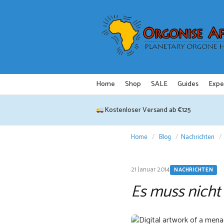
Zum
Inhalt
springen
Home
Shop
SALE
Guides
Expe
Kostenloser Versand ab €125
Home
/
Blog
/
Nachrichten
/
21 Januar 2014
NACHRICHTEN
Es muss nicht 