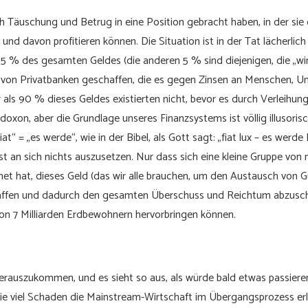
rch Täuschung und Betrug in eine Position gebracht haben, in der si
und davon profitieren können. Die Situation ist in der Tat lächerlic
 % des gesamten Geldes (die anderen 5 % sind diejenigen, die „wir
 von Privatbanken geschaffen, die es gegen Zinsen an Menschen, 
 als 90 % dieses Geldes existierten nicht, bevor es durch Verleihun
doxon, aber die Grundlage unseres Finanzsystems ist völlig illusori
iat“ = „es werde“, wie in der Bibel, als Gott sagt: „fiat lux – es werde
st an sich nichts auszusetzen. Nur dass sich eine kleine Gruppe vo
et hat, dieses Geld (das wir alle brauchen, um den Austausch von G
affen und dadurch den gesamten Überschuss und Reichtum abzusch
von 7 Milliarden Erdbewohnern hervorbringen können.
rauszukommen, und es sieht so aus, als würde bald etwas passieren.
 wie viel Schaden die Mainstream-Wirtschaft im Übergangsprozess erl