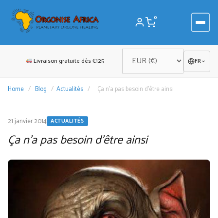
Aller
au
0
contenu
Livraison gratuite dès €125
FR
Home
/
Blog
/
Actualités
/
Ça n’a pas besoin d’être ainsi
21 janvier 2014
ACTUALITÉS
Ça n’a pas besoin d’être ainsi