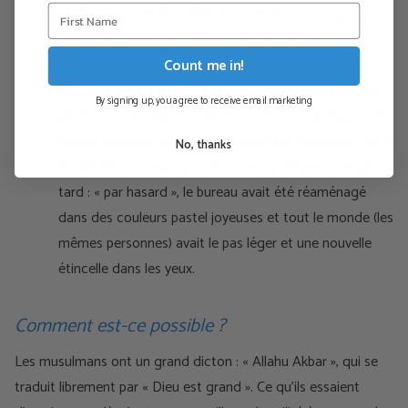
Un de mes amis travaillait dans un bureau en open
space pour une grande entreprise informatique. Les
bureaux et le mobilier étaient de couleurs ternes et
Count me in!
tout le monde semblait passer la journée à traîner les
By signing up, you agree to receive email marketing
pieds, l'air très déprimé. Après avoir placé quelques
TB
dans le plancher surélevé
et davantage d'orgonite dans
No, thanks
la salle des serveurs, je suis revenu quelques mois plus
tard : « par hasard », le bureau avait été réaménagé
dans des couleurs pastel joyeuses et tout le monde (les
mêmes personnes) avait le pas léger et une nouvelle
étincelle dans les yeux.
Comment est-ce possible ?
Les musulmans ont un grand dicton : « Allahu Akbar », qui se
traduit librement par « Dieu est grand ». Ce qu’ils essaient