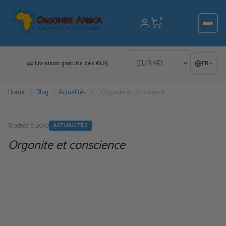
Aller
au
0
contenu
Livraison gratuite dès €125
FR
Home
/
Blog
/
Actualités
/
Orgonite et conscience
8 octobre 2010
ACTUALITÉS
Orgonite et conscience