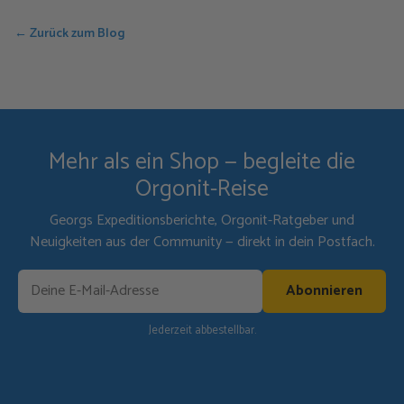
← Zurück zum Blog
Mehr als ein Shop — begleite die
Orgonit-Reise
Georgs Expeditionsberichte, Orgonit-Ratgeber und
Neuigkeiten aus der Community — direkt in dein Postfach.
Abonnieren
Jederzeit abbestellbar.