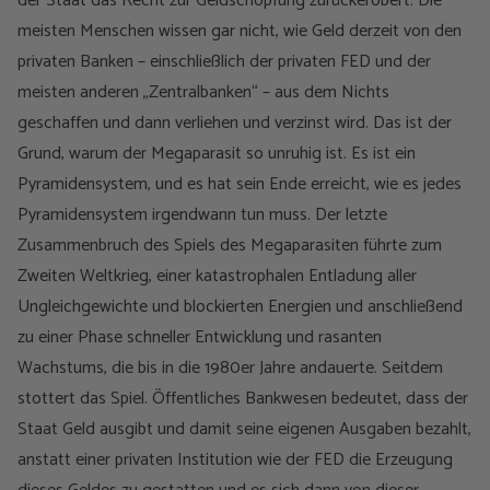
der Staat das Recht zur Geldschöpfung zurückerobert. Die
meisten Menschen wissen gar nicht, wie Geld derzeit von den
privaten Banken – einschließlich der privaten FED und der
meisten anderen „Zentralbanken“ – aus dem Nichts
geschaffen und dann verliehen und verzinst wird. Das ist der
Grund, warum der Megaparasit so unruhig ist. Es ist ein
Pyramidensystem, und es hat sein Ende erreicht, wie es jedes
Pyramidensystem irgendwann tun muss. Der letzte
Zusammenbruch des Spiels des Megaparasiten führte zum
Zweiten Weltkrieg, einer katastrophalen Entladung aller
Ungleichgewichte und blockierten Energien und anschließend
zu einer Phase schneller Entwicklung und rasanten
Wachstums, die bis in die 1980er Jahre andauerte. Seitdem
stottert das Spiel. Öffentliches Bankwesen bedeutet, dass der
Staat Geld ausgibt und damit seine eigenen Ausgaben bezahlt,
anstatt einer privaten Institution wie der FED die Erzeugung