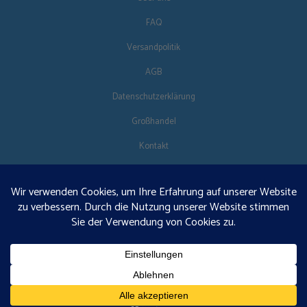
FAQ
Versandpolitik
AGB
Datenschutzerklärung
Großhandel
Kontakt
FOLG UNS
DE
€125 kostenloser Versand · © 2026 Orgonise Africa