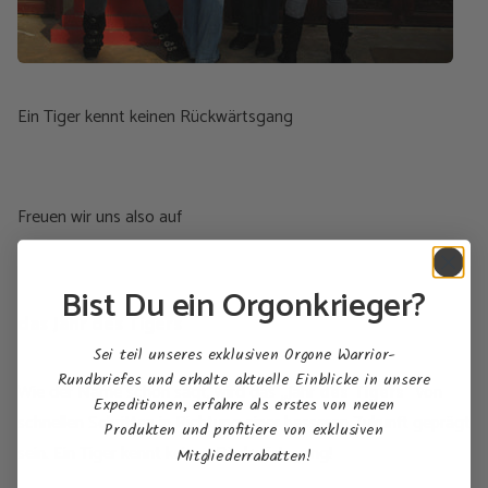
Ein Tiger kennt keinen Rückwärtsgang
Freuen wir uns also auf
Bist Du ein Orgonkrieger?
das Jahr des Tigers
Sei teil unseres exklusiven Orgone Warrior-
Rundbriefes und erhalte aktuelle Einblicke in unsere
Wie der Name schon sagt, wird das
„
Jahr
des Tigers“
von
Expeditionen, erfahre als erstes von neuen
schnellen Schritten in Richtung einer besseren Zukunft geprägt
Produkten und profitiere von exklusiven
sein. Ein Tiger kennt keinen Rückwärtsgang!
Mitgliederrabatten!