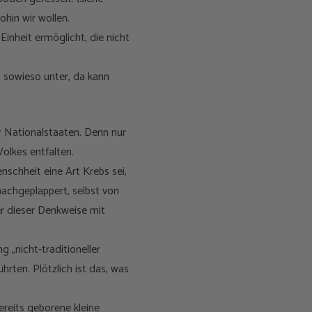
ohin wir wollen.
Einheit ermöglicht, die nicht
t sowieso unter, da kann
r Nationalstaaten. Denn nur
 Volkes entfalten.
schheit eine Art Krebs sei,
nachgeplappert, selbst von
er dieser Denkweise mit
g „nicht-traditioneller
hrten. Plötzlich ist das, was
ereits geborene kleine