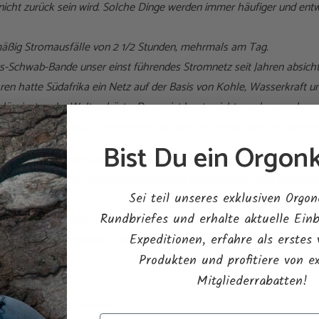
cht zurück sein wird. Solche Dinge werden immer häufiger und entw
mäßig Stromausfälle von 2 1/2 Stunden, mehrmals am Tag.
aus-Schwab-Bande unser einst führendes Stromnetz seit Jahren absichtl
hren hatte Südafrika ein Netz auf der Basis von Kohle, Wasserkraft 
rlässigsten der Welt gehörte. Davon ist heute nichts mehr zu sehen.
d absolut apokalyptisch, wenn man darüber nachdenkt, aber wir gera
Bist Du ein Orgonk
r, dass es den Verrückten beim WWF darum geht, die globale wirtscha
grundlage für die Weltbevölkerung und infolgedessen eine plötzlich
Sei teil unseres exklusiven Orgon
.
Rundbriefes und erhalte aktuelle Einb
l von 500 Millionen Menschen, die übrig bleiben sollen, und von dene
Expeditionen, erfahre als erstes
tes Leben führen sollen, mehr oder weniger als Sklaven der sogenann
Produkten und profitiere von e
Mitgliederrabatten!
 Weise vorangetrieben: