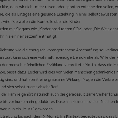
n klar, dass wir nicht mehr reisen oder spontan entscheiden sollen, w
e, die als Einziges eine gesunde Erziehung in einer selbstbewussten 
t wird. Sie wollen die Kontrolle über die Kinder.
erden mit Slogans wie „Kinder produzieren CO2“ oder „Die Welt geh
r in sie hineinsetzen“ entmutigt.
e Richtung wie die energisch vorangetriebene Abschaffung souveräne
lstaat kann sich eine wahrhaft lebendige Demokratie als Wille des
 der menschenfeindlichen Erzählung verbreitete Motto, dass die Men
abe, passt dazu. Leider wird dies von vielen Menschen gedankenlos 
tig sind, und hat somit eine grausame Wirkung. Mögen die Verbreit
nd sich selbst zuerst abschaffen!
der Familie gehört natürlich auch die geradezu bizarre Verherrlichun
ie bis vor kurzem ein geduldetes Dasein in kleinen sozialen Nischen fü
“ war, nun ein „Muss“ geworden.
Abtreibung bis nach dem 9. Monat. Im Klartext bedeutet das, dass b