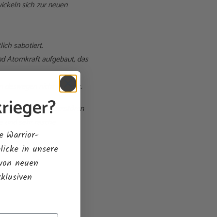
ickeln sich zur neuen
ich sabotiert.
und Atomkraft aufgebaut, das
ten deswegen nicht in Panik.
rieger?
ftliche Basis zu zerstören
e und sehr rasche
e Warrior-
licke in unsere
n die meisten ein
 von neuen
ten „Eliten“.
xklusiven