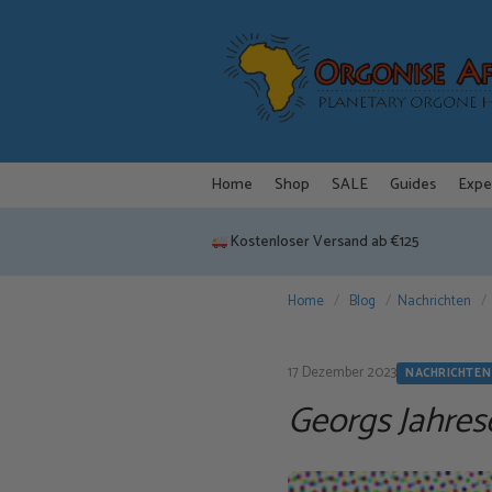
Zum
Inhalt
springen
Home
Shop
SALE
Guides
Expe
Kostenloser Versand ab €125
Home
/
Blog
/
Nachrichten
/
17 Dezember 2023
NACHRICHTEN
Georgs Jahre