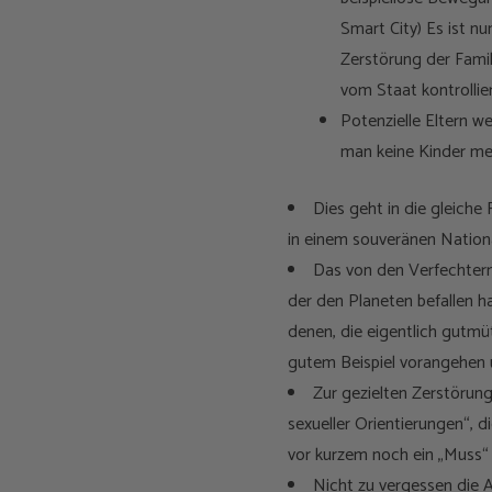
Smart City) Es ist nu
Zerstörung der Famili
vom Staat kontrollier
Potenzielle Eltern w
man keine Kinder meh
Dies geht in die gleich
in einem souveränen Nationa
Das von den Verfechtern
der den Planeten befallen h
denen, die eigentlich gutmü
gutem Beispiel vorangehen u
Zur gezielten Zerstörung 
sexueller Orientierungen“, d
vor kurzem noch ein „Muss
Nicht zu vergessen die 