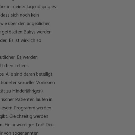
er in meiner Jugend ging es
dass sich noch kein
n wie über den angeblichen
Die getöteten Babys werden
r. Es ist wirklich so
utlicher. Es werden
tlichen Lebens
 Alle sind daran beteiligt.
ioneller sexueller Vorlieben
ität zu Minderjährigen).
ischer Patienten laufen in
h diesem Programm werden
ibt. Gleichzeitig werden
n. Ein unwürdiger Tod! Den
wir von sogenannten