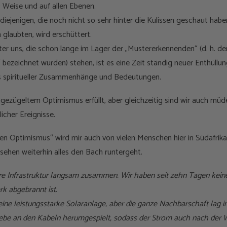
e) Weise und auf allen Ebenen.
diejenigen, die noch nicht so sehr hinter die Kulissen geschaut haben,
n glaubten, wird erschüttert.
ter uns, die schon lange im Lager der „Mustererkennenden“ (d. h. derj
bezeichnet wurden) stehen, ist es eine Zeit ständig neuer Enthüllun
s spiritueller Zusammenhänge und Bedeutungen.
ungezügeltem Optimismus erfüllt, aber gleichzeitig sind wir auch m
licher Ereignisse.
en Optimismus“ wird mir auch von vielen Menschen hier in Südafrika
esehen weiterhin alles den Bach runtergeht.
sere Infrastruktur langsam zusammen. Wir haben seit zehn Tagen kein
 abgebrannt ist.
ine leistungsstarke Solaranlage, aber die ganze Nachbarschaft lag i
ebe an den Kabeln herumgespielt, sodass der Strom auch nach der W