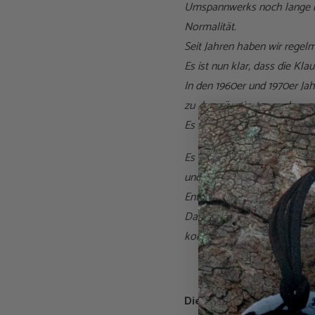
Umspannwerks noch lange ni
Normalität.
Seit Jahren haben wir regel
Es ist nun klar, dass die Kl
In den 1960er und 1970er Ja
zu den günstigsten und zuve
Es ist ziemlich verrückt un
Es wird nun immer deutliche
und damit auch die Nahrungs
Entvölkerung herbeizuführen
Das Ziel ist genau diese Zah
kontrolliertes und überwach
Dies wird auf vielfältige