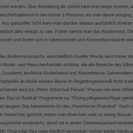
tet werden. Über Abtreibung als solche kann man lange streiten, ab
schaftsabbruch in den ersten 3 Monaten, wo man davon ausging, 
 Aus spiritueller Sicht kann man darüber ebenso ausführlich streite
 jedoch alles erlaubt zu sein. Früher nannte man das Kindermord. 
beutet) und finden sich in Lebensmitteln und Kosmetikprodukten wiede
es Kindesmissbrauchs, einschließlich ritueller Morde, wird immer de
 Kinder- und Menschenhandels sichtbar, die alle Bereiche des öffen
, Sozialamt, kirchliche Kinderheime und Waisenhäuser, Geheimdienste:
Pädophilie als bloße weitere Blume im Regenbogenstrauß nicht-tradit
rschänder wird zur „Minor Attracted Person“ (Person mit einer Affin
: Das ist Realität! Programme zur Tötung pflegebedürftiger geriatr
eit langem. Das bekannteste ist das „Manchester-Protokoll“. Nac
h Verdursten getötet, indem man ihnen kein oder zu wenig Wasser g
ungsmittel verabreicht, damit sie in einem Dämmerzustand versinke
hlt, Oma oder Opa seien friedlich verstorben. Immer wieder hören 