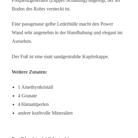
Frequenzgenerator (Zapper-Schaltung) angeregt, der im
Boden des Rohrs versteckt ist.
Eine passgenaue gelbe Lederhülle macht den Power
Wand sehr angenehm in der Handhabung und elegant im
Aussehen.
Der Fuß ist eine matt sandgestrahlte Kupferkappe.
Weitere Zutaten:
1 Amethystkristall
4 Granate
4
Hämatitperlen
andere kraftvolle Mineralien