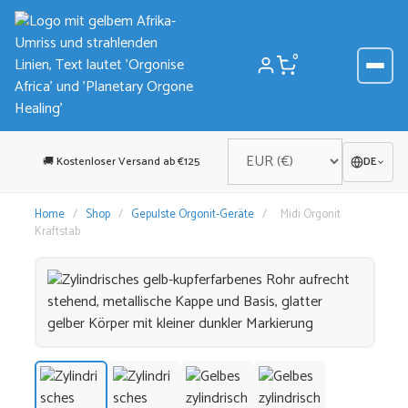
Zum
Inhalt
springen
0
🚚 Kostenloser Versand ab €125
DE
Home
/
Shop
/
Gepulste Orgonit-Geräte
/
Midi Orgonit
Kraftstab