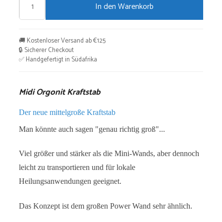
In den Warenkorb
Midi
Orgonit
Kraftstab
🚚 Kostenloser Versand ab €125
Menge
🔒 Sicherer Checkout
✅ Handgefertigt in Südafrika
Midi Orgonit Kraftstab
Der neue mittelgroße Kraftstab
Man könnte auch sagen "genau richtig groß"...
Viel größer und stärker als die Mini-Wands, aber dennoch
leicht zu transportieren und für lokale
Heilungsanwendungen geeignet.
Das Konzept ist dem großen Power Wand sehr ähnlich.