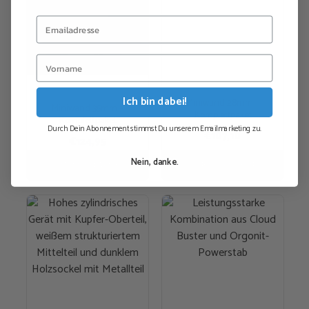
Ich bin dabei!
Miniwand 28mm –
Miniwand 35mm –
Komplettpaket
Komplettpaket
Durch Dein Abonnement stimmst Du unserem Emailmarketing zu.
€
107,10
€
124,95
Nein, danke.
Ausführung wählen
In den Warenkorb