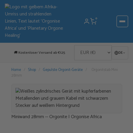
Zum
Inhalt
springen
0
🚚 Kostenloser Versand ab €125
DE
Home
/
Shop
/
Gepulste Orgonit-Geräte
/
Orgonitstab Mini
28mm
Miniwand 28mm -- Orgonite | Orgonise Africa