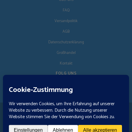
FAQ
Versandpolitik
AGB
Datenschutzerklärung
Großhandel
Kontakt
FOLG UNS
DE
🚚 €125 kostenloser Versand · © 2026 Orgonise Africa