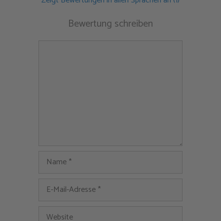
Zeigt Bewertungen in allen Sprachen an (1)
Bewertung schreiben
Kommentar
Name
E-
Mail-
Adresse
Website