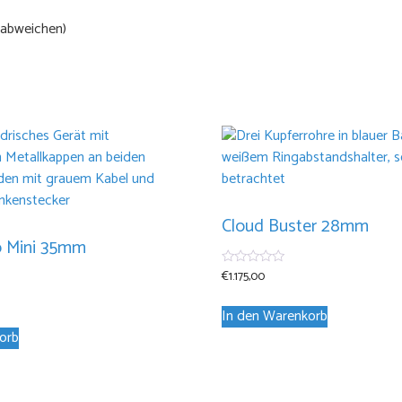
 abweichen)
Cloud Buster 28mm
b Mini 35mm
€
1.175,00
0
von
5
In den Warenkorb
orb