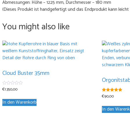
Abmessungen: Höhe – 1225 mm, Durchmesser – 180 mm
(Dieses Produkt ist handgefertigt und das Endprodukt kann leicht
You might also like
Cloud Buster 35mm
Orgonitsta
€
1.350,00
0
von
€
90,00
4.88
5
von 5
In den Warenkorb
In den Warenk