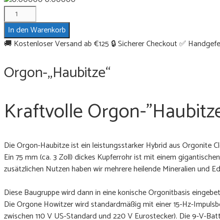
Orgon-
"Haubitze"
In den Warenkorb
Menge
🚚 Kostenloser Versand ab €125
🔒 Sicherer Checkout
✅ Handgefer
Orgon-„Haubitze“
Kraftvolle Orgon-"Haubitz
Die Orgon-Haubitze ist ein leistungsstarker Hybrid aus Orgonite
Ein 75 mm (ca. 3 Zoll) dickes Kupferrohr ist mit einem gigantisch
zusätzlichen Nutzen haben wir mehrere heilende Mineralien und Edel
Diese Baugruppe wird dann in eine konische Orgonitbasis eingebett
Die Orgone Howitzer wird standardmäßig mit einer 15-Hz-Impulsbox 
zwischen 110 V US-Standard und 220 V Eurostecker). Die 9-V-Batt