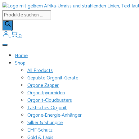
Zum
Inhalt
Products
springen
search
0
Home
Shop
All Products
Gepulste Orgonit-Geräte
Orgone Zapper
Orgonitpyramiden
Orgonit-Cloudbusters
Taktisches Orgonit
Orgone-Energie-Anhänger
Silber & Shungite
EMF-Schutz
Gold & Lapis