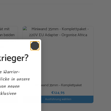
ch immer noch derselbe superstarke gepulste
enschen auf der ganzen Welt lieben gelernt haben.
Manifestation
 ist ein extragroßer Quarzkristall mit einer langen,
nd in 6 Knoten verdrehten Moebius-Spule. Der Kristall
rieger?
m blauen LED-Licht beleuchtet und in
inium-Orgonit eingebettet.
e Warrior-
ugt ein Skalarfeld (stehende Welle) und bringt den
licke in unsere
ner eigenen hohen Resonanzfrequenz zu vibrieren.
Miniwand 35mm – Komplettpaket
 von neuen
ehr aktives Orgonfeld im Äther, das man als weißes
€
124,95
xklusiven
önnte, das die meisten „psychischen Spionageangriffe”
Ausführung wählen
 Angriffe neutralisiert. Andererseits ist es sehr