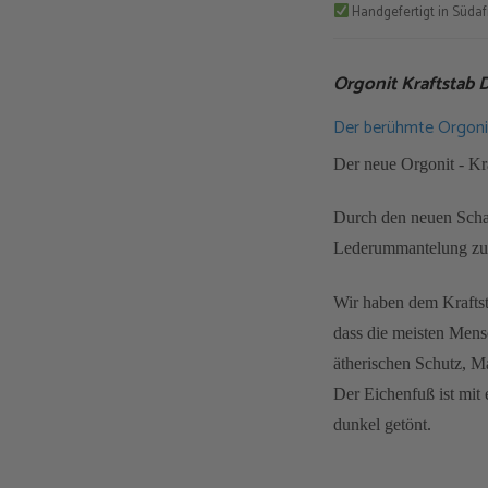
Handgefertigt in Südaf
Orgonit Kraftstab
Der berühmte Orgonit
Der neue Orgonit - Kraf
Durch den neuen Schalt
Lederummantelung zu 
Wir haben dem Kraftst
dass die meisten Mens
ätherischen Schutz, M
Der Eichenfuß ist mit
dunkel getönt.
Natürlich kannst Du i