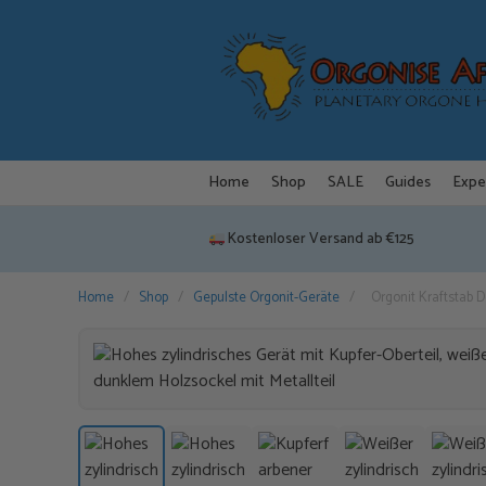
Zum
Inhalt
springen
Home
Shop
SALE
Guides
Expe
Kostenloser Versand ab €125
Home
/
Shop
/
Gepulste Orgonit-Geräte
/
Orgonit Kraftstab 