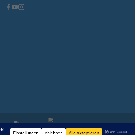
eben dem großen Kristall platziert, damit Sie sehen können,
sgeschaltet ist. Im Dunkeln wird durch den Kristall ein
chimmer
erzeugt, wenn Dein Krtaftstab eingeschaltet ist.
blau im Dunkeln
sere gepulsten Orgonitgeräte und ihre Verwendung und
er 12-V-Adapter ist im Lieferumfang enthalten. Damit ist der
hig.
iner 9V Batterie netzunabhängig betrieben werden. Aus
nnen wir es jedoch nur ohne Batterie verschicken.
00 mm, Durchmesser – 76 mm
efertigt und das Endprodukt kann leicht abweichen)