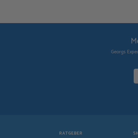
Me
Georgs Exped
RATGEBER
S