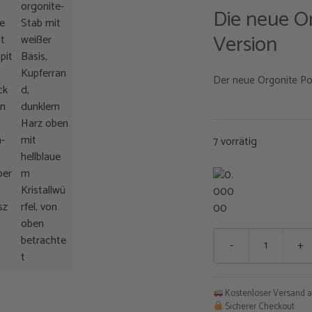
Die neue O
Version
Der neue Orgonite Pow
7 vorrätig
-
+
Orgonit
Kraftstab
DeLuxe
Kostenloser Versand a
Menge
Sicherer Checkout