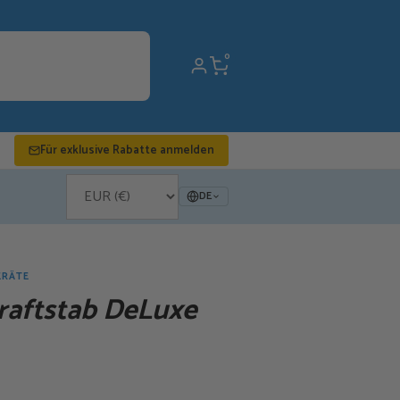
0
Für exklusive Rabatte anmelden
DE
ERÄTE
raftstab DeLuxe