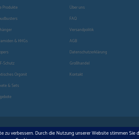
anzeigt, jetzt direkt n
le Produkte
Über uns
ob der PW ein- oder au
oudbusters
FAQ
magischer blauer S
hänger
Versandpolitik
ramiden & HHGs
AGB
Der Kraftstab leuchtet 
ppers
Datenschutzerklärung
Lies
hier
mehr über un
F-Schutz
Großhandel
Anwendung.
ktisches Orgonit
Kontakt
Ein für Dein Land geeignet
kete & Sets
Kraftstab voll funktionsfä
gebote
Das Gerät kann auch mit e
Flugsicherheitsgründen kö
Abmessungen: Länge – 3
€125 kostenloser Versand · © 2026 Orgonise Africa
(Dieses Produkt ist handg