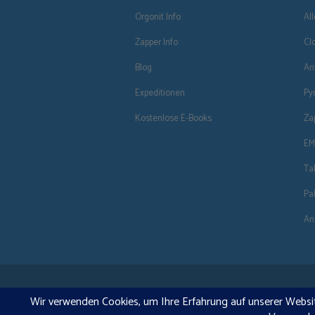
Orgonit Info
Al
Zapper Info
Cl
Blog
An
Expeditionen
Py
Kostenlose E-Books
Za
EM
Ta
Pa
An
DE