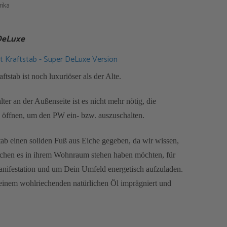
rika
 DeLuxe
 Kraftstab - Super DeLuxe Version
tstab ist noch luxuriöser als der Alte.
er an der Außenseite ist es nicht mehr nötig, die
öffnen, um den PW ein- bzw. auszuschalten.
ab einen soliden Fuß aus Eiche gegeben, da wir wissen,
chen es in ihrem Wohnraum stehen haben möchten, für
anifestation und um Dein Umfeld energetisch aufzuladen.
 einem wohlriechenden natürlichen Öl imprägniert und
hn weiterhin mit Dir herumtragen und zur lokalen Heilung