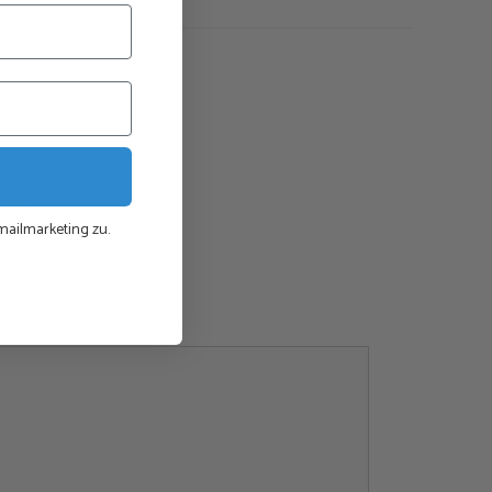
ann zur Heilung von körperlichen Beschwerden verwendet
gnierende Energie verursacht werden.
 alle anderen Stäbe auch, zur Manifestation verwendet
 Visualisierung und sogar Platzhalter wie ein Bild oder
chtserklärung mit Energie versorgt.
inem 300 mm langen und 76 mm dicken Kupferrohr.
tet.
ailmarketing zu.
tall wird durch einen 15-Hz-Frequenzgenerator (Zapper-
r im Boden des Rohrs verborgen ist.
weiße Lederhülle macht den Power Wand sehr angenehm