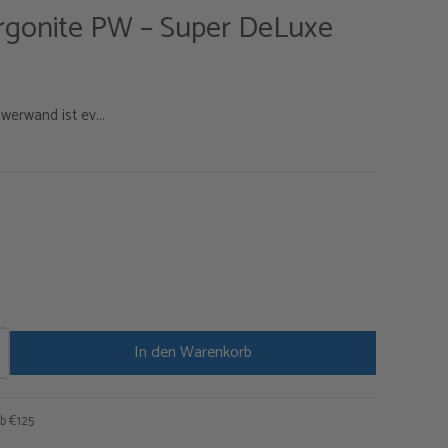
rgonite PW – Super DeLuxe
erwand ist ev...
In den Warenkorb
b €125