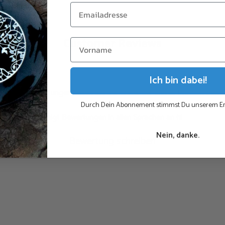
energetisierend und k
werden, die durch sta
Natürlich kann er, wie
Customer Reviews
werden, indem er deine
eine schriftliche Absi
Ich bin dabei!
Das Ganze sitzt in e
h keine Bewertungen. Seien Sie der Erste, der dieses Produkt bewer
Durch Dein Abonnement stimmst Du unserem Em
Die Spule um den Kris
Zeigt Bewertungen in allen Sprachen an (1)
Schaltung) gepulst, de
Nein, danke.
Bewertung schreiben
Eine eng anliegende 
in der Handhabung
Weitere Zutaten:
1 Amethystkristall
4 Granate