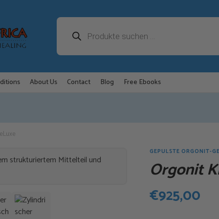
Products
search
ditions
About Us
Contact
Blog
Free Ebooks
DeLuxe
GEPULSTE ORGONIT-G
Orgonit K
€
925,00