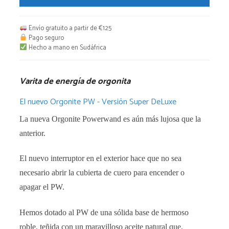
energía
de
orgonita
Envío gratuito a partir de €125
cantidad
Pago seguro
Hecho a mano en Sudáfrica
Varita de energía de orgonita
El nuevo Orgonite PW - Versión Super DeLuxe
La nueva Orgonite Powerwand es aún más lujosa que la
anterior.
El nuevo interruptor en el exterior hace que no sea
necesario abrir la cubierta de cuero para encender o
apagar el PW.
Hemos dotado al PW de una sólida base de hermoso
roble, teñida con un maravilloso aceite natural que,