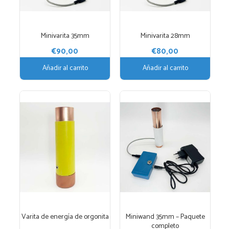
Minivarita 35mm
Minivarita 28mm
€
90,00
€
80,00
Añadir al carrito
Añadir al carrito
Este
producto
tiene
múltiples
variantes.
Las
opciones
se
pueden
elegir
Varita de energía de orgonita
Miniwand 35mm – Paquete
en
completo