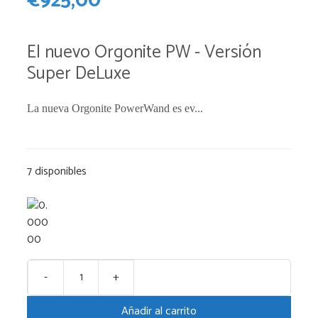
€
925,00
El nuevo Orgonite PW - Versión
Super DeLuxe
La nueva Orgonite PowerWand es ev...
7 disponibles
-
+
Varita
de
Añadir al carrito