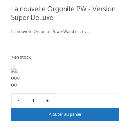
La nouvelle Orgonite PW - Version
Super DeLuxe
La nouvelle Orgonite PowerWand est ev...
7 en stock
-
+
quantité
de
Ajouter au panier
Nouveau
Power