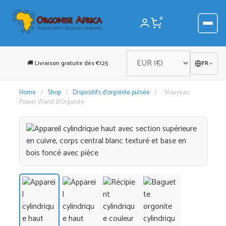
Aller
au
0
contenu
🚚 Livraison gratuite dès €125
FR
Home
/
Shop
/
Dispositifs d'orgonite pulsée
/
Nouveau
Power Wand d’Orgonite