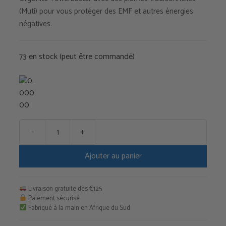
(Muti) pour vous protéger des EMF et autres énergies
négatives.
73 en stock (peut être commandé)
-
+
quantité
de
Ajouter au panier
Tower
Buster
Muti
Livraison gratuite dès €125
Paiement sécurisé
Fabriqué à la main en Afrique du Sud