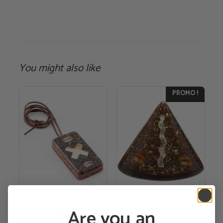
You might also like
PROMO !
Are you an
Pendentif Muti L
HHG Muti