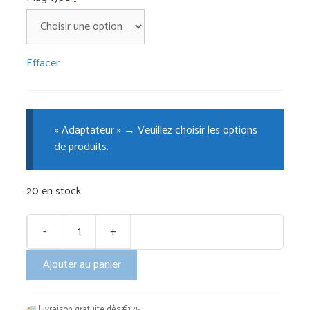
Effacer
« Adaptateur »
→
Veuillez choisir les options
de produits.
20 en stock
-
+
quantité
de
Ajouter au panier
Miniwand
35mm
-
Livraison gratuite dès €125