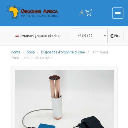
Aller
au
0
contenu
Livraison gratuite dès €125
FR
Home
/
Shop
/
Dispositifs d'orgonite pulsée
/
Miniwand
35mm – Ensemble complet