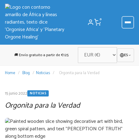
Saltar
al
contenido
0
🚚 Envío gratuito a partir de €125
ES
Home
/
Blog
/
Noticias
/
Orgonita para la Verdad
15 junio 2022
NOTICIAS
Orgonita para la Verdad