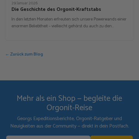
29 Januar 2026
Die Geschichte des Orgonit-Kraftstabs
In den letzten Monaten erfreuten sich unsere Powerwands einer
enormen Beliebtheit – vielleicht gehörst du auch zu den…
← Zurück zum Blog
Mehr als ein Shop — begleite die
Orgonit-Reise
Georgs Expeditionsberichte, Orgonit-Ratgeber und
Neuigkeiten aus der Community — direkt in dein Postfach.