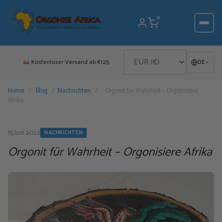
Zum
Inhalt
0
springen
Kostenloser Versand ab €125
DE
Home
/
Blog
/
Nachrichten
/
Orgonit für Wahrheit – Orgonisiere
Afrika
15 Juni 2022
NACHRICHTEN
Orgonit für Wahrheit – Orgonisiere Afrika